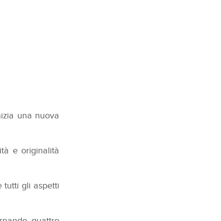
nizia una nuova
tà e originalità
utti gli aspetti
rnando quattro