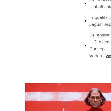
simboli ch
In qualità 
Jaguar espr
La prossim
il 2 dicem
Concept
Vedere:
ww