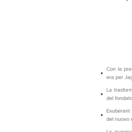
Con la pre
era per Ja
La trasfor
del fondat
Exuberant M
del nuovo
La nuoviss