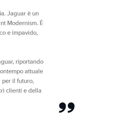
ia. Jaguar è un
rant Modernism. È
ico e impavido,
aguar, riportando
 contempo attuale
er il futuro,
i clienti e della