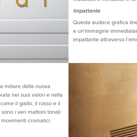
Impattante
Questa audace grafica lin
e un'immagine immediatame
impattante attraverso l’emu
FACEBOOK
SCARICARE
X
ra miliare della nuova
LINKEDIN
ata nei suoi valori e nella
ome il giallo, il rosso e il
SHARE
 sono i veri mattoni tonali
 movimenti cromatici.