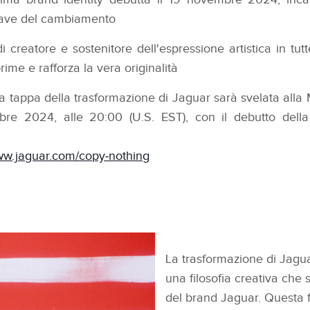
iave del cambiamento
di creatore e sostenitore dell'espressione artistica in tut
ime e rafforza la vera originalità
a tappa della trasformazione di Jaguar sarà svelata alla
bre 2024, alle 20:00 (U.S. EST), con il debutto dell
w.jaguar.com/copy‑nothing
La trasformazione di Jagua
una filosofia creativa che 
del brand Jaguar. Questa f