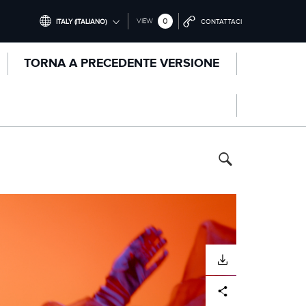
0
VIEW
ITALY (ITALIANO)
CONTATTACI
INTERNATIONAL (ENGLISH)
TORNA A PRECEDENTE VERSIONE
UNITED KINGDOM (ENGLISH)
NORTH AMERICA (ENGLISH)
CHINA (中国（中文))
GERMANY (DEUTSCH)
FRANCE (FRANÇAIS)
SPAIN (ESPAÑOL)
ITALY (ITALIANO)
SCARICARE
Facebook
X
LinkedIn
Share