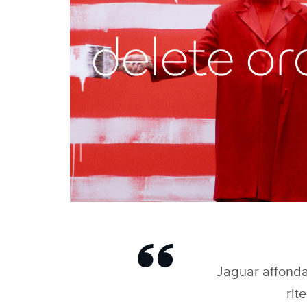
DELETE ORDINARY
Jaguar affonda 
rit