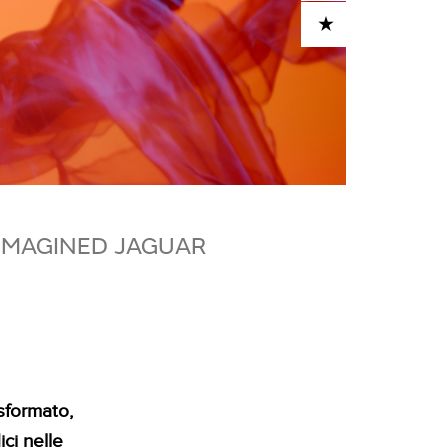
ADD TO CART
-IMAGINED JAGUAR
sformato,
ci nelle