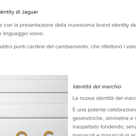
entity di Jaguar
a con la presentazione della nuovissima brand identity del
e linguaggio visivo.
quattro punti cardine del cambiamento, che riflettono i val
Identità del marchio
La nuova identità del march
È una potente celebrazion
geometriche, simmetria e 
inaspettato fondendo, senza
maiuscoli e minuscoli in a