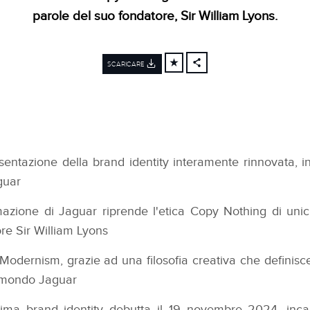
parole del suo fondatore, Sir William Lyons.
SCARICARE
FACEBOOK
X
LINKEDIN
SHARE
sentazione della brand identity interamente rinnovata, i
guar
mazione di Jaguar riprende l'etica Copy Nothing di unici
ore Sir William Lyons
odernism, grazie ad una filosofia creativa che definisce t
 mondo Jaguar
ima brand identity debutta il 19 novembre 2024, inca