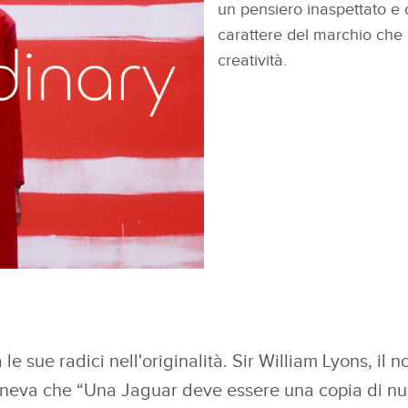
un pensiero inaspettato e o
carattere del marchio che 
creatività.
FACEBOOK
SCARICARE
X
le sue radici nell'originalità. Sir William Lyons, il n
LINKEDIN
eneva che “Una Jaguar deve essere una copia di nul
SHARE