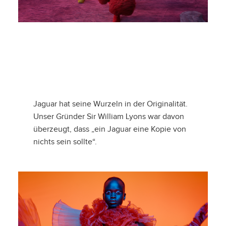
FURCHTLOS, OPULENT, FESSELND DAS IST JAGUAR
– RE-IMAGINED
HERUNTERLADEN
FACEBOOK
X
Jaguar hat seine Wurzeln in der Originalität.
Unser Gründer Sir William Lyons war davon
LINKEDIN
überzeugt, dass „ein Jaguar eine Kopie von
SHARE
nichts sein sollte“.