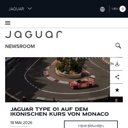
S
JAGUAR
0
VIEW
k
i
INTERNATIONAL (ENGLISH)
p
t
UNITED KINGDOM (ENGLISH)
o
NORTH AMERICA (ENGLISH)
m
NEWSROOM
a
CHINA (中国（中文))
i
B
B
B
B
B
B
B
B
n
HERUNTERLADEN
HERUNTERLADEN
HERUNTERLADEN
HERUNTERLADEN
HERUNTERLADEN
HERUNTERLADEN
HERUNTERLADEN
HERUNTERLADEN
i
i
i
i
i
i
i
i
GERMANY (DEUTSCH)
c
l
l
l
l
l
l
l
l
Facebook
Facebook
Facebook
Facebook
Facebook
Facebook
Facebook
Facebook
X
X
X
X
X
X
X
X
LinkedIn
LinkedIn
LinkedIn
LinkedIn
LinkedIn
LinkedIn
LinkedIn
LinkedIn
Share
Share
Share
Share
Share
Share
Share
Share
o
FRANCE (FRANÇAIS)
d
d
d
d
d
d
d
d
n
t
SPAIN (ESPAÑOL)
ADD TO CART
ADD TO CART
ADD TO CART
ADD TO CART
ADD TO CART
ADD TO CART
ADD TO CART
ADD TO CART
e
ITALY (ITALIANO)
n
t
ORIGINALITÄT OHNE
JAGUAR TYPE 01 AUF DEM
JAGUAR TYPE 01. EIN NAME FÜR
INSPIRIERTE INGENIEURSKUNST:
FESSELND, SOUVERÄN,
JAGUAR FEIERT 90-JÄHRIGES
JAGUAR ART AWARDS: SHORTLIST
JAGUAR VERKÜNDET
KOMPROMISSE. JAGUAR UND DAS
IKONISCHEN KURS VON MONACO
EINE NEUE ÄRA
DER NEUE LUXURIÖSE GT FÄHRT
KOMFORTABEL: JAGUAR LUXUS GT
JUBILÄUM
BEKANNTGEGEBEN
PARTNERSCHAFT MIT ROYAL
ROYAL COLLEGE OF ART KÜRTEN
SICH WIE EIN ECHTER JAGUAR
STARTET IN DIE NEUE
COLLEGE OF ART UND VERLEIHT
DIE GEWINNER DER JAGUAR
WINTERTESTSAISON
NEUEN AWARD, UM ETHOS DER
18 MAI 2026
13 MAI 2026
04 DEZEMBER 2025
24 JUNI 2025
MEHR ERFAHREN
MEHR ERFAHREN
MEHR ERFAHREN
MEHR ERFAHREN
31 MÄRZ 2026