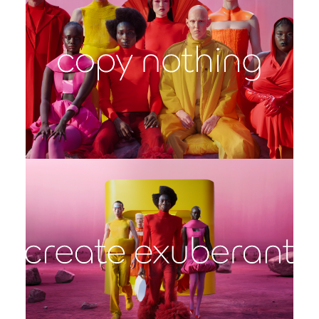
COPY NOTHING
HERUNTERLADEN
FACEBOOK
X
LINKEDIN
SHARE