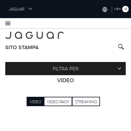
S
JAGUAR
0
VIEW
k
i
INTERNATIONAL (ENGLISH)
p
t
UNITED KINGDOM (ENGLISH)
o
NORTH AMERICA (ENGLISH)
m
SITO STAMPA
a
CHINA (中国（中文))
i
n
GERMANY (DEUTSCH)
FILTRA PER
c
o
FRANCE (FRANÇAIS)
VIDEO
n
t
SPAIN (ESPAÑOL)
e
VIDEO
VIDEO PACK
STREAMING
ITALY (ITALIANO)
n
t