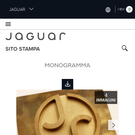
S
JAGUAR
0
VIEW
k
i
INTERNATIONAL (ENGLISH)
p
t
UNITED KINGDOM (ENGLISH)
o
NORTH AMERICA (ENGLISH)
m
SITO STAMPA
a
CHINA (中国（中文))
i
MONOGRAMMA
n
GERMANY (DEUTSCH)
c
o
FRANCE (FRANÇAIS)
n
t
SPAIN (ESPAÑOL)
4
e
IMMAGINI
ITALY (ITALIANO)
n
t