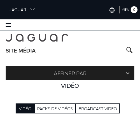
S
JAGUAR
0
VIEW
k
i
INTERNATIONAL (ENGLISH)
p
t
UNITED KINGDOM (ENGLISH)
o
NORTH AMERICA (ENGLISH)
m
SITE MÉDIA
a
CHINA (中国（中文))
i
n
GERMANY (DEUTSCH)
AFFINER PAR
c
o
FRANCE (FRANÇAIS)
VIDÉO
n
t
SPAIN (ESPAÑOL)
e
VIDÉO
PACKS DE VIDÉOS
BROADCAST VIDEO
ITALY (ITALIANO)
n
t