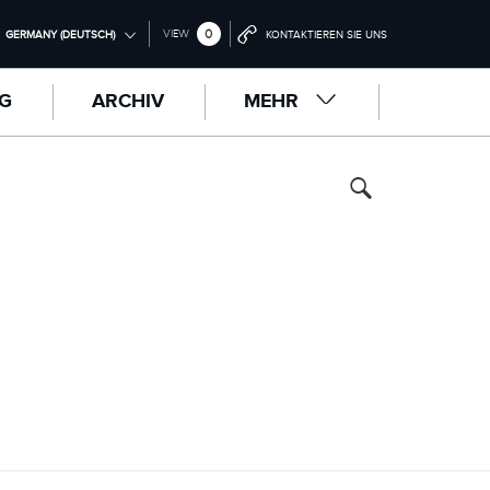
0
VIEW
GERMANY (DEUTSCH)
KONTAKTIEREN SIE UNS
RNATIONAL (ENGLISH)
NG
ARCHIV
MEHR
ED KINGDOM (ENGLISH)
H AMERICA (ENGLISH)
NA (中国（中文))
ANY (DEUTSCH)
CE (FRANÇAIS)
N (ESPAÑOL)
 (ITALIANO)