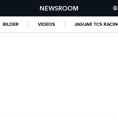
NEWSROOM
INTE
BILDER
VIDEOS
JAGUAR TCS RACI
UNIT
NORT
CHI
GERM
FRAN
SPAI
ITALY