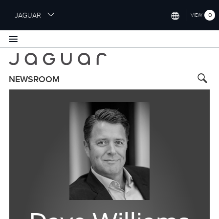
S
JAGUAR
0
VIEW
k
i
INTERNATIONAL (ENGLISH)
p
t
UNITED KINGDOM (ENGLISH)
o
NORTH AMERICA (ENGLISH)
m
NEWSROOM
a
CHINA (中国（中文))
i
n
GERMANY (DEUTSCH)
c
o
FRANCE (FRANÇAIS)
n
t
SPAIN (ESPAÑOL)
e
ITALY (ITALIANO)
n
t