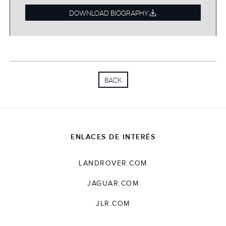
Manufacturing Operations y se convirtió en el
DOWNLOAD BIOGRAPHY
HR Director de Global Marketing, Sales and
Service en 2008. Dave dirigió la separación de
Ford en todas las operaciones internacionales.
Creó empresas de Jaguar Land Rover en
mercados que, en el pasado, habían estado
BACK
integrados por completo dentro de la
infraestructura mundial de Ford. Debido a su
cargo como HR Director de Operations, Dave
fue una pieza clave para el desarrollo de la
organización en China, sentado las bases para
ENLACES DE INTERÉS
un enorme crecimiento y dirigiendo la
transformación del modelo operativo de
LANDROVER.COM
RR.HH.
JAGUAR.COM
JLR.COM
Más recientemente, ha sido el responsable del
flujo de trabajo del personal en el programa de