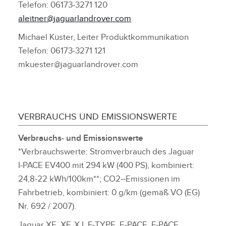
Telefon: 06173‑3271 120
aleitner@jaguarlandrover.com
Michael Küster, Leiter Produktkommunikation
Telefon: 06173‑3271 121
mkuester@jaguarlandrover.com
VERBRAUCHS UND EMISSIONSWERTE
Verbrauchs‑ und Emissionswerte
*Verbrauchswerte: Stromverbrauch des Jaguar
I‑PACE EV400 mit 294 kW (400 PS), kombiniert:
24,8‑22 kWh/100km**; CO2–Emissionen im
Fahrbetrieb, kombiniert: 0 g/km (gemäß VO (EG)
Nr. 692 / 2007).
Jaguar XE, XF, XJ, F‑TYPE, E‑PACE, F‑PACE,