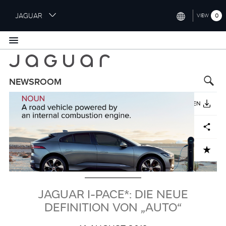
S
JAGUAR
0
VIEW
k
i
INTERNATIONAL (ENGLISH)
p
t
UNITED KINGDOM (ENGLISH)
o
NORTH AMERICA (ENGLISH)
m
NEWSROOM
a
Bild
CHINA (中国（中文))
i
HERUNTERLADEN
n
GERMANY (DEUTSCH)
c
Facebook
X
LinkedIn
Share
o
FRANCE (FRANÇAIS)
n
ADD TO CART
t
SPAIN (ESPAÑOL)
e
ITALY (ITALIANO)
n
t
JAGUAR I-PACE*: DIE NEUE
DEFINITION VON „AUTO“