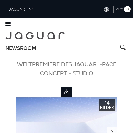
S
JAGUAR
0
VIEW
k
i
INTERNATIONAL (ENGLISH)
p
t
UNITED KINGDOM (ENGLISH)
o
NORTH AMERICA (ENGLISH)
m
NEWSROOM
a
CHINA (中国（中文))
i
WELTPREMIERE DES JAGUAR I-PACE
n
GERMANY (DEUTSCH)
c
CONCEPT - STUDIO
o
FRANCE (FRANÇAIS)
n
t
SPAIN (ESPAÑOL)
e
14
ITALY (ITALIANO)
n
BILDER
t