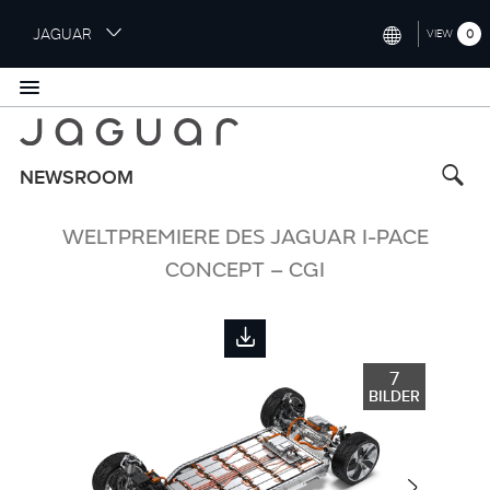
S
JAGUAR
0
VIEW
k
i
INTERNATIONAL (ENGLISH)
p
t
UNITED KINGDOM (ENGLISH)
o
NORTH AMERICA (ENGLISH)
m
NEWSROOM
a
CHINA (中国（中文))
i
WELTPREMIERE DES JAGUAR I-PACE
n
GERMANY (DEUTSCH)
c
CONCEPT – CGI
o
FRANCE (FRANÇAIS)
n
t
SPAIN (ESPAÑOL)
e
7
ITALY (ITALIANO)
n
BILDER
t