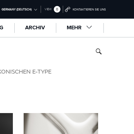
0
VIEW
GERMANY (DEUTSCH)
KONTAKTIEREN SIE UNS
RNATIONAL (ENGLISH)
NG
ARCHIV
MEHR
ED KINGDOM (ENGLISH)
H AMERICA (ENGLISH)
NA (中国（中文))
ANY (DEUTSCH)
KONISCHEN E-TYPE
CE (FRANÇAIS)
N (ESPAÑOL)
 (ITALIANO)