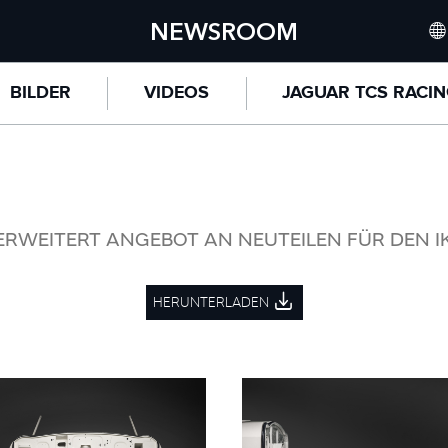
NEWSROOM
INTE
BILDER
VIDEOS
JAGUAR TCS RACI
UNIT
NORT
CHI
GERM
ERWEITERT ANGEBOT AN NEUTEILEN FÜR DEN I
FRAN
HERUNTERLADEN
SPAI
ITALY