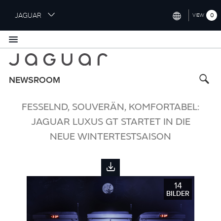
S
JAGUAR
0
VIEW
k
i
INTERNATIONAL (ENGLISH)
p
t
UNITED KINGDOM (ENGLISH)
o
NORTH AMERICA (ENGLISH)
m
NEWSROOM
a
CHINA (中国（中文))
i
FESSELND, SOUVERÄN, KOMFORTABEL:
n
GERMANY (DEUTSCH)
c
JAGUAR LUXUS GT STARTET IN DIE
o
FRANCE (FRANÇAIS)
NEUE WINTERTESTSAISON
n
t
SPAIN (ESPAÑOL)
e
ITALY (ITALIANO)
n
t
14
BILDER